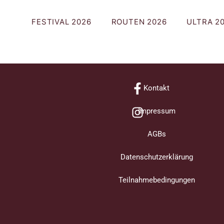
FESTIVAL 2026
ROUTEN 2026
ULTRA 2
Themenfah
Kontakt
Fermentati
Impressum
€
35,00
AGBs
Enthält 20% MwSt.
Nicht vorrätig
Datenschutzerklärung
Teilnahmebedingungen